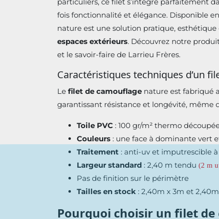
particuliers, ce filet s’intègre parfaitement
fois fonctionnalité et élégance. Disponible e
nature est une solution pratique, esthétique
espaces extérieurs
. Découvrez notre produit
et le savoir-faire de Larrieu Frères.
Caractéristiques techniques d’un fi
Le
filet de camouflage
nature est fabriqué 
garantissant résistance et longévité, même 
Toile PVC
: 100 gr/m² thermo découpé
Couleurs
: une face à dominante vert 
Traitement
: anti-uv et imputrescible à
Largeur standard
: 2,40 m tendu
(2 m ut
Pas de finition sur le périmètre
Tailles en stock
: 2,40m x 3m et 2,40
Pourquoi choisir un filet d