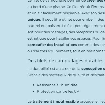
Le filet de camouflage permet de
créer des
au bord d’une piscine. Ce filet réduit l’int
et un air facilement respirable. Avec son desi
unique
. Il peut être utilisé pour embellir de
naturel et apaisant. Le filet peut également ê
soit pour des mariages, des réceptions ou des 
esthétique pour habiller vos espaces. Pour fi
camoufler des installations
comme des zones
ou d’autres équipements, tout en maintena
Des filets de camouflages durables
La durabilité est au cœur de la
conception d
Grâce à des matériaux de qualité et des trai
Résistance à l’humidité
Protection contre les UV
Le
traitement imputrescible
protège le filet