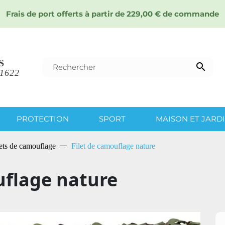
Frais de port offerts à partir de 229,00 € de commande
S

 1622
PROTECTION
SPORT
MAISON ET JARD
lets de camouflage
Filet de camouflage nature
uflage nature