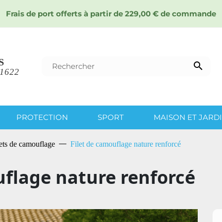
Frais de port offerts à partir de 229,00 € de commande
S

 1622
PROTECTION
SPORT
MAISON ET JARD
lets de camouflage
Filet de camouflage nature renforcé
uflage nature renforcé