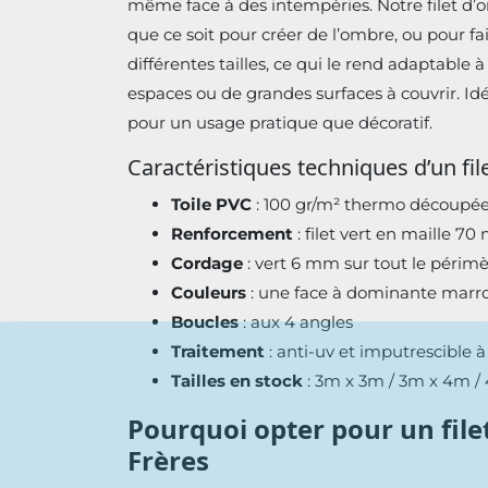
même face à des intempéries. Notre filet d’o
que ce soit pour créer de l’ombre, ou pour fai
différentes tailles, ce qui le rend adaptable à 
espaces ou de grandes surfaces à couvrir. Idéa
pour un usage pratique que décoratif.
Caractéristiques techniques d’un fi
Toile PVC
: 100 gr/m² thermo découpé
Renforcement
: filet vert en maille 7
Cordage
: vert 6 mm sur tout le périmè
Couleurs
: une face à dominante marro
Boucles
: aux 4 angles
Traitement
: anti-uv et imputrescible à
Tailles en stock
: 3m x 3m / 3m x 4m / 
Pourquoi opter pour un file
Frères