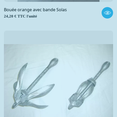
Bouée orange avec bande Solas
Prix
24,20 € TTC l'unité