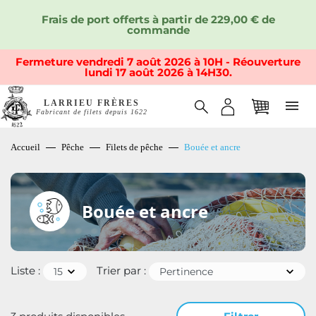
Frais de port offerts à partir de 229,00 € de
commande
Fermeture vendredi 7 août 2026 à 10H - Réouverture
lundi 17 août 2026 à 14H30.
LARRIEU FRÈRES
Fabricant de filets depuis 1622
Accueil
Pêche
Filets de pêche
Bouée et ancre
Bouée et ancre
Liste :
Trier par :