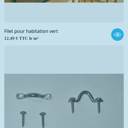
Filet pour habitation vert
Prix
12,49 € TTC le m²