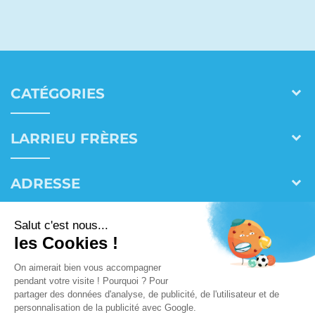
CATÉGORIES
LARRIEU FRÈRES
ADRESSE
CONTACT
© 2026 |
Site map
|
Mentions légales
|