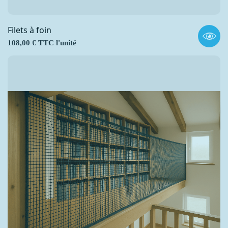
Filets à foin
Prix
108,00 € TTC l'unité