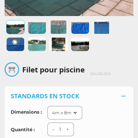
Filet pour piscine
Voir les avis
STANDARDS EN STOCK

Dimensions :
Quantité :
-
+