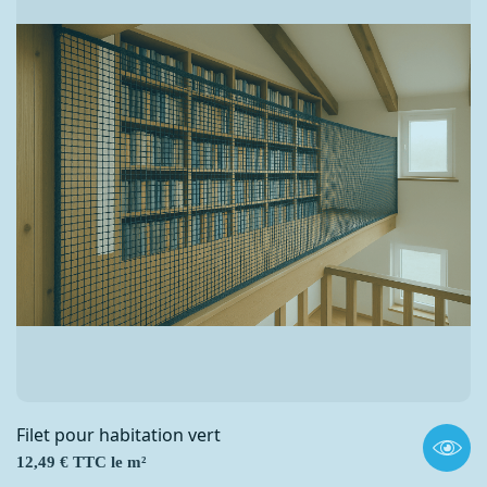
Filet pour habitation vert
Prix
12,49 € TTC le m²