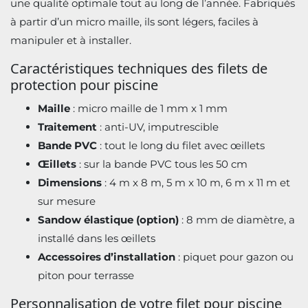
une qualité optimale tout au long de l’année. Fabriqués
à partir d’un micro maille, ils sont légers, faciles à
manipuler et à installer.
Caractéristiques techniques des filets de
protection pour piscine
Maille
: micro maille de 1 mm x 1 mm
Traitement
: anti-UV, imputrescible
Bande PVC
: tout le long du filet avec œillets
Œillets
: sur la bande PVC tous les 50 cm
Dimensions
: 4 m x 8 m, 5 m x 10 m, 6 m x 11 m et
sur mesure
Sandow élastique (option)
: 8 mm de diamètre, a
installé dans les œillets
Accessoires d’installation
: piquet pour gazon ou
piton pour terrasse
Personnalisation de votre filet pour piscine