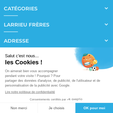
CATÉGORIES
LARRIEU FRÈRES
ADRESSE
CONTACT
© 2026 |
Site map
|
Mentions légales
|
Politique des données personnelles
Réalisation :
Definima