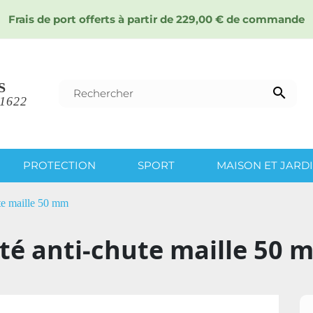
Frais de port offerts à partir de 229,00 € de commande
S

 1622
PROTECTION
SPORT
MAISON ET JARD
ute maille 50 mm
ité anti-chute maille 50