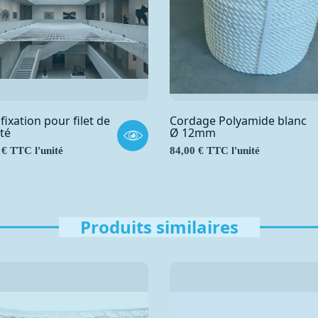
 fixation pour filet de
Cordage Polyamide blanc
té
Ø 12mm
Prix
 € TTC l'unité
84,00 € TTC l'unité
Produits similaires