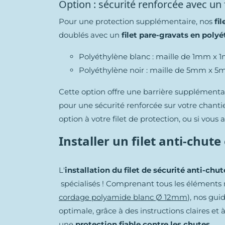
Option : sécurité renforcée avec un 
Pour une protection supplémentaire, nos
fil
doublés avec un
filet pare-gravats en poly
Polyéthylène blanc : maille de 1mm x 1
Polyéthylène noir : maille de 5mm x 5
Cette option offre une barrière supplémenta
pour une sécurité renforcée sur votre chanti
option à votre filet de protection, ou si vous
Installer un filet anti-chu
L'
installation du filet de sécurité anti-chut
spécialisés ! Comprenant tous les éléments n
cordage polyamide blanc Ø 12mm
), nos gui
optimale, grâce à des instructions claires et
une
protection fiable contre les chutes
.