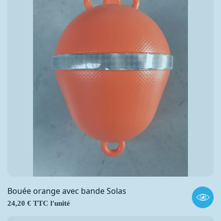
Bouée orange avec bande Solas
Prix
24,20 € TTC l'unité