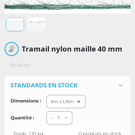
Tramail nylon maille 40 mm
Voir les avis
STANDARDS EN STOCK

Dimensions :
Quantité :
-
+
Poids : 1.10 kg
0 produits en stock