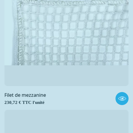
Filet de mezzanine
Prix
230,72 € TTC l'unité