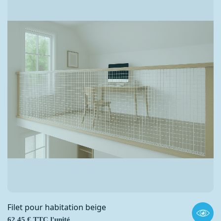
Filet pour habitation beige
Prix
62,45 € TTC l'unité