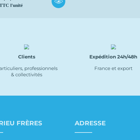
 TTC l'unité
Clients
Expédition 24h/48h
articuliers, professionnels
France et export
& collectivités
RIEU FRÈRES
ADRESSE