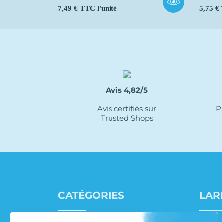
Prix
Prix
7,49 € TTC l'unité
5,75 €
Avis 4,82/5
Avis certifiés sur
P
Trusted Shops
CATÉGORIES
LAR