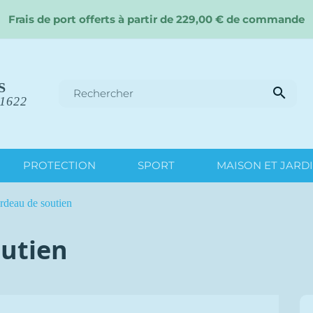
Frais de port offerts à partir de 229,00 € de commande
S

 1622
PROTECTION
SPORT
MAISON ET JARD
rdeau de soutien
outien